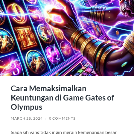
Cara Memaksimalkan
Keuntungan di Game Gates of
Olympus
MARCH 28, 2024
/
0 COMMENTS
Siapa sih yang tidak ingin meraih kemenangan besar