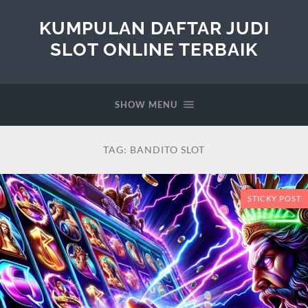
KUMPULAN DAFTAR JUDI
SLOT ONLINE TERBAIK
SHOW MENU
TAG:
BANDITO SLOT
STICKY POST