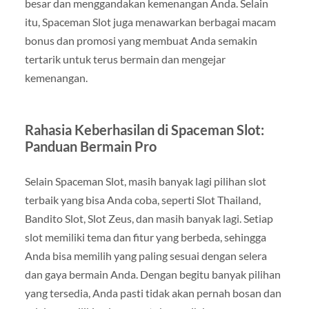
besar dan menggandakan kemenangan Anda. Selain
itu, Spaceman Slot juga menawarkan berbagai macam
bonus dan promosi yang membuat Anda semakin
tertarik untuk terus bermain dan mengejar
kemenangan.
Rahasia Keberhasilan di Spaceman Slot:
Panduan Bermain Pro
Selain Spaceman Slot, masih banyak lagi pilihan slot
terbaik yang bisa Anda coba, seperti Slot Thailand,
Bandito Slot, Slot Zeus, dan masih banyak lagi. Setiap
slot memiliki tema dan fitur yang berbeda, sehingga
Anda bisa memilih yang paling sesuai dengan selera
dan gaya bermain Anda. Dengan begitu banyak pilihan
yang tersedia, Anda pasti tidak akan pernah bosan dan