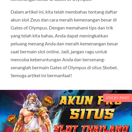
Dalam artikel ini, kita telah membahas tentang daftar
akun slot Zeus dan cara meraih kemenangan besar di
Gates of Olympus. Dengan memahami tips dan trik
yang telah kita bahas, Anda dapat meningkatkan
peluang menang Anda dan meraih kemenangan besar
saat bermain slot online. Jadi, jangan ragu untuk
mencoba keberuntungan Anda dan bersenang-
senanglah bermain Gates of Olympus di situs Sbobet.
Semoga artikel ini bermanfaat!
STICKY POST