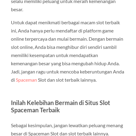
selalu memiliki peluang untuk meraih kemenangan
besar.
Untuk dapat menikmati berbagai macam slot terbaik
ini, Anda hanya perlu mendaftar di platform game
online terpercaya dan mulai bermain. Dengan bermain
slot online, Anda bisa menghibur diri sendiri sambil
memiliki kesempatan untuk mendapatkan
kemenangan besar yang bisa mengubah hidup Anda.
Jadi, jangan ragu untuk mencoba keberuntungan Anda
di
Spaceman
Slot dan slot terbaik lainnya.
Inilah Kelebihan Bermain di Situs Slot
Spaceman Terbaik
Sebagai kesimpulan, jangan lewatkan peluang menang
besar di Spaceman Slot dan slot terbaik lainnya.